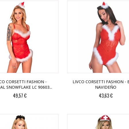
CO CORSETTI FASHION -
LIVCO CORSETTI FASHION -
AL SNOWFLAKE LC 90603...
NAVIDEÑO
49,57 €
43,63 €