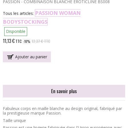
PASSION - COMBINAISON BLANCHE EROTICLINE BS008
PASSION WOMAN
Tous les articles:
BODYSTOCKINGS
Disponible
11,13 €
TTC
12,37 €
TTC
-10%
Ajouter au panier
En savoir plus
Fabuleux corps en maille blanche au design original, fabriqué par
la prestigieuse marque Passion.
Taille unique
Passion est une lingerie fabriquée dans l'Union européenne avec