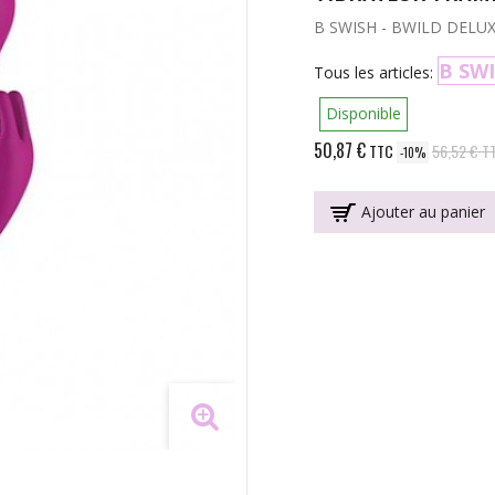
B SWISH - BWILD DELU
B SW
Tous les articles:
Disponible
50,87 €
TTC
56,52 €
T
-10%
Ajouter au panier