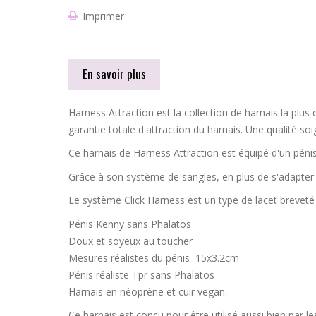
Imprimer
En savoir plus
Harness Attraction est la collection de harnais la plus 
garantie totale d'attraction du harnais. Une qualité so
Ce harnais de Harness Attraction est équipé d'un pénis
Grâce à son système de sangles, en plus de s'adapter à 
Le système Click Harness est un type de lacet brevet
Pénis Kenny sans Phalatos
Doux et soyeux au toucher
Mesures réalistes du pénis 15x3.2cm
Pénis réaliste Tpr sans Phalatos
Harnais en néoprène et cuir vegan.
Ce harnais est conçu pour être utilisé aussi bien par