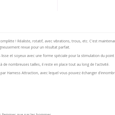
complète ! Réaliste, rotatif, avec vibrations, trous, etc. C'est mainten
igneusement revue pour un résultat parfait.
 lisse et soyeux avec une forme spéciale pour la stimulation du point
de nombreuses tailles, il reste en place tout au long de l'activité.
é par Harness Attraction, avec lequel vous pouvez échanger d'innomb
 les femmes que par les hommes.