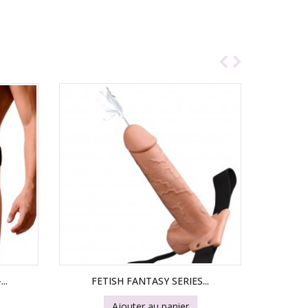
..
FETISH FANTASY SERIES...
FE
Ajouter au panier