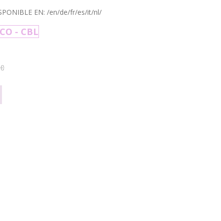
IBLE EN: /en/de/fr/es/it/nl/
CO - CBL
TC