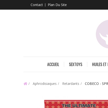
Contact
Plan Du Site
ACCUEIL
SEXTOYS
HUILES ET
Aphrodisiaques
Retardants
COBECO - SP