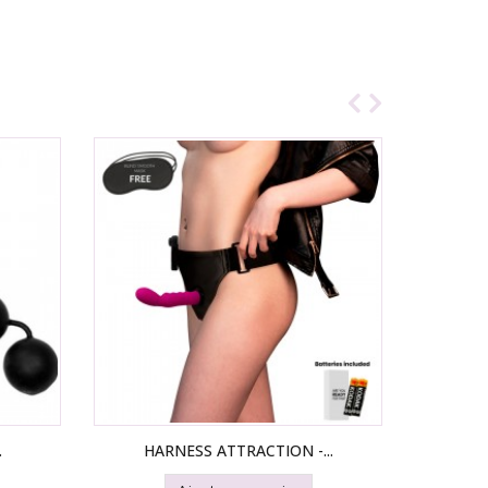
.
HARNESS ATTRACTION -...
HA