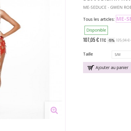
ME-SEDUCE - GWEN RO
ME-S
Tous les articles:
Disponible
107,05 €
TTC
125,94 €
-15%
Taille
S/M
Ajouter au panier