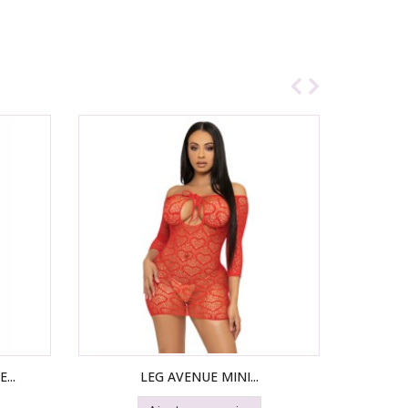
...
LEG AVENUE MINI...
LEG