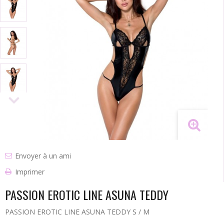
Envoyer à un ami
Imprimer
PASSION EROTIC LINE ASUNA TEDDY
PASSION EROTIC LINE ASUNA TEDDY S / M